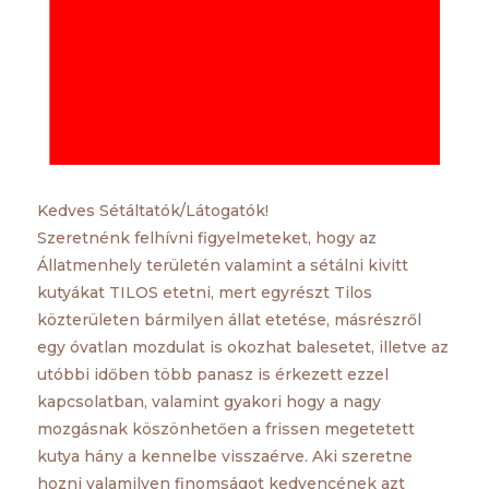
Kedves Sétáltatók/Látogatók!
Szeretnénk felhívni figyelmeteket, hogy az
Állatmenhely területén valamint a sétálni kivitt
kutyákat TILOS etetni, mert egyrészt Tilos
közterületen bármilyen állat etetése, másrészről
egy óvatlan mozdulat is okozhat balesetet, illetve az
utóbbi időben több panasz is érkezett ezzel
kapcsolatban,
valamint gyakori hogy a nagy
mozgásnak köszönhetően a frissen megetetett
kutya hány a kennelbe visszaérve. Aki szeretne
hozni valamilyen finomságot kedvencének azt