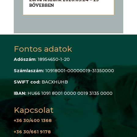
BŐVEBBEN
Fontos adatok
Adószám
: 18954650-1-20
Számlaszám:
10918001-00000019-31350000
SWIFT cod:
BACXHUHB
IBAN:
HU66 1091 8001 0000 0019 3135 0000
Kapcsolat
+36 30/400 1368
+36 30/661 9178